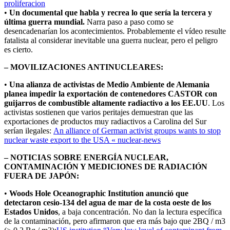
proliferacion
•
Un documental que habla y recrea lo que sería la tercera y
última guerra mundial.
Narra paso a paso como se
desencadenarían los acontecimientos. Probablemente el vídeo resulte
fatalista al considerar inevitable una guerra nuclear, pero el peligro
es cierto.
– MOVILIZACIONES ANTINUCLEARES:
•
Una alianza de activistas de Medio Ambiente de Alemania
planea impedir la exportación de contenedores CASTOR con
guijarros de combustible altamente radiactivo a los EE.UU
. Los
activistas sostienen que varios peritajes demuestran que las
exportaciones de productos muy radiactivos a Carolina del Sur
serían ilegales:
An alliance of German activist groups wants to stop
nuclear waste export to the USA « nuclear-news
– NOTICIAS SOBRE ENERGÍA NUCLEAR,
CONTAMINACIÓN Y MEDICIONES DE RADIACIÓN
FUERA DE JAPÓN:
•
Woods Hole Oceanographic Institution anunció que
detectaron cesio-134 del agua de mar de la costa oeste de los
Estados Unidos
, a baja concentración. No dan la lectura específica
de la contaminación, pero afirmaron que era más bajo que 2BQ / m3