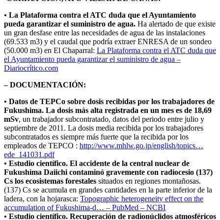
•
La Plataforma
contra el ATC duda que el Ayuntamiento
pueda garantizar el suministro de agua.
Ha alertado de que existe
un gran desfase entre las necesidades de agua de las instalaciones
(69.533 m3) y el caudal que podría extraer ENRESA de un sondeo
(50.000 m3) en El Chaparral:
La Plataforma contra el ATC duda que
el Ayuntamiento pueda garantizar el suministro de agua –
Diariocrítico.com
– DOCUMENTACIÓN:
•
Datos de TEPCo sobre dosis recibidas por los trabajadores de
Fukushima. La dosis más alta registrada en un mes es de 18,69
mSv
, un trabajador subcontratado, datos del periodo entre julio y
septiembre de 2011. La dosis media recibida por los trabajadores
subcontratados es siempre más fuerte que la recibida por los
empleados de TEPCO :
http://www.mhlw.go.jp/english/
topics…
ede_141031.pdf
•
Estudio científico. El accidente de la central nuclear de
Fukushima Daiichi contaminó gravemente con radiocesio (137)
Cs los ecosistemas forestales
situados en regiones montañosas.
(137) Cs se acumula en grandes cantidades en la parte inferior de la
ladera, con la hojarasca:
Topographic heterogeneity effect on the
accumulation of Fukushima-d… – PubMed – NCBI
•
Estudio científico. Recuperación de radionúclidos atmosféricos