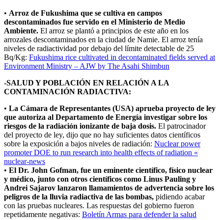
•
Arroz de Fukushima que se cultiva en campos
descontaminados fue servido en el Ministerio de Medio
Ambiente.
El arroz se plantó a principios de este año en los
arrozales descontaminados en la ciudad de Namie. El arroz tenía
niveles de radiactividad por debajo del límite detectable de 25
Bq/Kg:
Fukushima rice cultivated in decontaminated fields served at
Environment Ministry – AJW by The Asahi Shimbun
-SALUD Y POBLACIÓN EN RELACIÓN A LA
CONTAMINACIÓN RADIACTIVA:
•
La Cámara
de Representantes (USA) aprueba proyecto de ley
que autoriza al Departamento de Energía investigar sobre los
riesgos de la radiación ionizante de baja dosis.
El patrocinador
del proyecto de ley, dijo que no hay suficientes datos científicos
sobre la exposición a bajos niveles de radiación:
Nuclear power
promoter DOE to run research into health effects of radiation «
nuclear-news
•
El Dr. John Gofman, fue un eminente científico, físico nuclear
y médico, junto con otros científicos como Linus Pauling y
Andrei Sajarov lanzaron llamamientos de advertencia sobre los
peligros de la lluvia radiactiva de las bombas,
pidiendo acabar
con las pruebas nucleares. Las respuestas del gobierno fueron
repetidamente negativas:
Boletín Armas para defender la salud