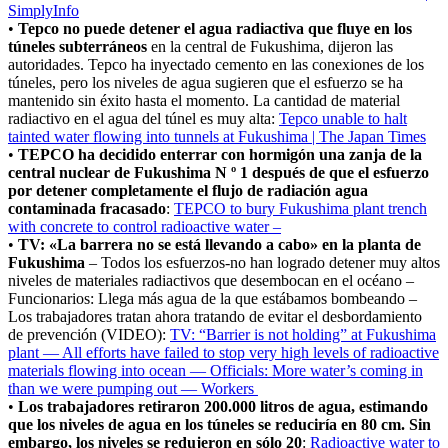
SimplyInfo
•
Tepco no puede detener el agua radiactiva que fluye en los
túneles subterráneos
en la central de Fukushima, dijeron las
autoridades. Tepco ha inyectado cemento en las conexiones de los
túneles, pero los niveles de agua sugieren que el esfuerzo se ha
mantenido sin éxito hasta el momento. La cantidad de material
radiactivo en el agua del túnel es muy alta:
Tepco unable to halt
tainted water flowing into tunnels at Fukushima | The Japan Times
•
TEPCO ha decidido enterrar con hormigón una zanja de la
central nuclear de Fukushima N º 1 después de que el esfuerzo
por detener completamente el flujo de radiación agua
contaminada fracasado
:
TEPCO to bury Fukushima plant trench
with concrete to control radioactive water –
•
TV: «La barrera no se está llevando a cabo» en la planta de
Fukushima
– Todos los esfuerzos-no han logrado detener muy altos
niveles de materiales radiactivos que desembocan en el océano –
Funcionarios: Llega más agua de la que estábamos bombeando –
Los trabajadores tratan ahora tratando de evitar el desbordamiento
de prevención (VIDEO):
TV: “Barrier is not holding” at Fukushima
plant — All efforts have failed to stop very high levels of radioactive
materials flowing into ocean — Officials: More water’s coming in
than we were pumping out — Workers
•
Los trabajadores retiraron 200.000 litros de agua, estimando
que los niveles de agua en los túneles se reduciría en 80 cm. Sin
embargo, los niveles se redujeron en sólo 20
:
Radioactive water to