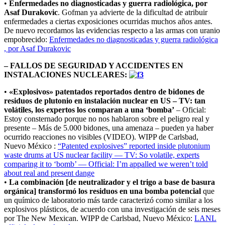
•
Enfermedades no diagnosticadas y guerra radiológica, por
Asaf Durakovic
. Gofman ya advierte de la dificultad de atribuir
enfermedades a ciertas exposiciones ocurridas muchos años antes.
De nuevo recordamos las evidencias respecto a las armas con uranio
empobrecido:
Enfermedades no diagnosticadas y guerra radiológica
, por Asaf Durakovic
– FALLOS DE SEGURIDAD Y ACCIDENTES EN
INSTALACIONES NUCLEARES:
•
«Explosivos» patentados reportados dentro de bidones de
residuos de plutonio en instalación nuclear en US – TV: tan
volátiles, los expertos los comparan a una ‘bomba’
– Oficial:
Estoy consternado porque no nos hablaron sobre el peligro real y
presente – Más de 5.000 bidones, una amenaza – pueden ya haber
ocurrido reacciones no visibles (VIDEO). WIPP de Carlsbad,
Nuevo México :
“Patented explosives” reported inside plutonium
waste drums at US nuclear facility — TV: So volatile, experts
comparing it to ‘bomb’ — Official: I’m appalled we weren’t told
about real and present dange
•
La combinación [de neutralizador y el trigo a base de basura
orgánica] transformó los residuos en una bomba potencial
que
un químico de laboratorio más tarde caracterizó como similar a los
explosivos plásticos, de acuerdo con una investigación de seis meses
por The New Mexican. WIPP de Carlsbad, Nuevo México:
LANL