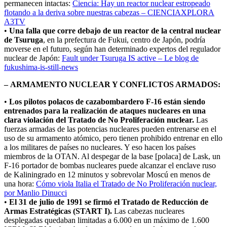
permanecen intactas:
Ciencia: Hay un reactor nuclear estropeado
flotando a la deriva sobre nuestras cabezas – CIENCIAXPLORA
A3TV
•
Una falla que corre debajo de un reactor de la central nuclear
de Tsuruga
, en la prefectura de Fukui, centro de Japón, podría
moverse en el futuro, según han determinado expertos del regulador
nuclear de Japón:
Fault under Tsuruga IS active – Le blog de
fukushima-is-still-news
– ARMAMENTO NUCLEAR Y CONFLICTOS ARMADOS:
•
Los pilotos polacos de cazabombardero F-16 están siendo
entrenados para la realización de ataques nucleares en una
clara violación del Tratado de No Proliferación nuclear.
Las
fuerzas armadas de las potencias nucleares pueden entrenarse en el
uso de su armamento atómico, pero tienen prohibido entrenar en ello
a los militares de países no nucleares. Y eso hacen los países
miembros de la OTAN. Al despegar de la base [polaca] de Lask, un
F-16 portador de bombas nucleares puede alcanzar el enclave ruso
de Kaliningrado en 12 minutos y sobrevolar Moscú en menos de
una hora:
Cómo viola Italia el Tratado de No Proliferación nuclear,
por Manlio Dinucci
•
El 31 de julio de 1991 se firmó el Tratado de Reducción de
Armas Estratégicas (START I).
Las cabezas nucleares
desplegadas quedaban limitadas a 6.000 en un máximo de 1.600