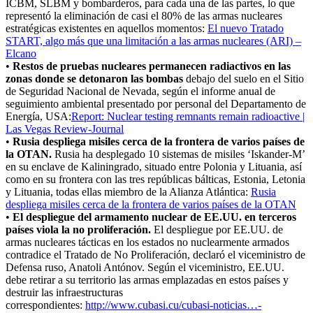
ICBM, SLBM y bombarderos, para cada una de las partes, lo que
representó la eliminación de casi el 80% de las armas nucleares
estratégicas existentes en aquellos momentos:
El nuevo Tratado
START, algo más que una limitación a las armas nucleares (ARI) –
Elcano
•
Restos de pruebas nucleares permanecen radiactivos en las
zonas donde se detonaron las bombas
debajo del suelo en el Sitio
de Seguridad Nacional de Nevada, según el informe anual de
seguimiento ambiental presentado por personal del Departamento de
Energía, USA:
Report: Nuclear testing remnants remain radioactive |
Las Vegas Review-Journal
•
Rusia despliega misiles cerca de la frontera de varios países de
la OTAN.
Rusia ha desplegado 10 sistemas de misiles ‘Iskander-M’
en su enclave de Kaliningrado, situado entre Polonia y Lituania, así
como en su frontera con las tres repúblicas bálticas, Estonia, Letonia
y Lituania, todas ellas miembro de la Alianza Atlántica:
Rusia
despliega misiles cerca de la frontera de varios países de la OTAN
•
El despliegue del armamento nuclear de EE.UU. en terceros
países viola la no proliferación.
El despliegue por EE.UU. de
armas nucleares tácticas en los estados no nuclearmente armados
contradice el Tratado de No Proliferación, declaró el viceministro de
Defensa ruso, Anatoli Antónov. Según el viceministro, EE.UU.
debe retirar a su territorio las armas emplazadas en estos países y
destruir las infraestructuras
correspondientes:
http://www.cubasi.cu/cubasi-
noticias…-