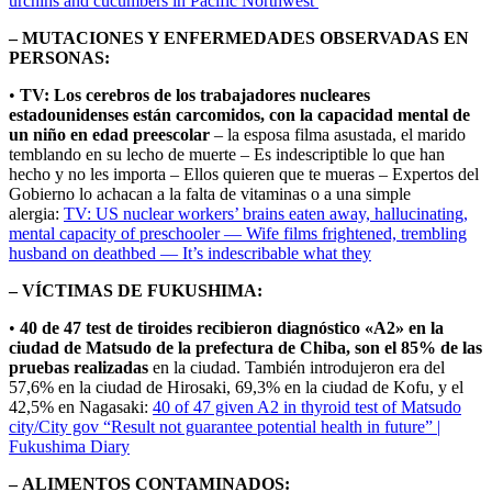
urchins and cucumbers in Pacific Northwest
– MUTACIONES Y ENFERMEDADES OBSERVADAS EN
PERSONAS:
•
TV: Los cerebros de los trabajadores nucleares
estadounidenses están carcomidos, con la capacidad mental de
un niño en edad preescolar
– la esposa filma asustada, el marido
temblando en su lecho de muerte – Es indescriptible lo que han
hecho y no les importa – Ellos quieren que te mueras – Expertos del
Gobierno lo achacan a la falta de vitaminas o a una simple
alergia:
TV: US nuclear workers’ brains eaten away, hallucinating,
mental capacity of preschooler — Wife films frightened, trembling
husband on deathbed — It’s indescribable what they
– VÍCTIMAS DE FUKUSHIMA:
•
40 de 47 test de tiroides recibieron diagnóstico «A2» en la
ciudad de Matsudo de la prefectura de Chiba, son el 85% de las
pruebas realizadas
en la ciudad. También introdujeron era del
57,6% en la ciudad de Hirosaki, 69,3% en la ciudad de Kofu, y el
42,5% en Nagasaki:
40 of 47 given A2 in thyroid test of Matsudo
city/City gov “Result not guarantee potential health in future” |
Fukushima Diary
– ALIMENTOS CONTAMINADOS: