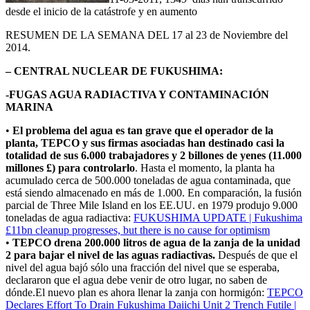
desde el inicio de la catástrofe y en aumento
RESUMEN DE LA SEMANA DEL 17 al 23 de Noviembre del
2014.
– CENTRAL NUCLEAR DE FUKUSHIMA:
-FUGAS AGUA RADIACTIVA Y CONTAMINACIÓN
MARINA
•
El problema del agua es tan grave que el operador de la
planta, TEPCO y sus firmas asociadas han destinado casi la
totalidad de sus 6.000 trabajadores y 2 billones de yenes (11.000
millones £) para controlarlo
. Hasta el momento, la planta ha
acumulado cerca de 500.000 toneladas de agua contaminada, que
está siendo almacenado en más de 1.000. En comparación, la fusión
parcial de Three Mile Island en los EE.UU. en 1979 produjo 9.000
toneladas de agua radiactiva:
FUKUSHIMA UPDATE | Fukushima
£11bn cleanup progresses, but there is no cause for optimism
•
TEPCO drena 200.000 litros de agua de la zanja de la unidad
2 para bajar el nivel de las aguas radiactivas.
Después de que el
nivel del agua bajó sólo una fracción del nivel que se esperaba,
declararon que el agua debe venir de otro lugar, no saben de
dónde.El nuevo plan es ahora llenar la zanja con hormigón:
TEPCO
Declares Effort To Drain Fukushima Daiichi Unit 2 Trench Futile |