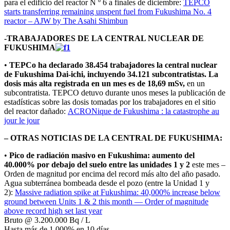
para el edificio del reactor N º 6 a finales de diciembre:
TEPCO
starts transferring remaining unspent fuel from Fukushima No. 4
reactor – AJW by The Asahi Shimbun
-TRABAJADORES DE LA CENTRAL NUCLEAR DE
FUKUSHIMA
•
TEPCo ha declarado 38.454 trabajadores la central nuclear
de Fukushima Dai-ichi, incluyendo 34.121 subcontratistas. La
dosis más alta registrada en un mes es de 18,69 mSv,
en un
subcontratista. TEPCO detuvo durante unos meses la publicación de
estadísticas sobre las dosis tomadas por los trabajadores en el sitio
del reactor dañado:
ACRONique de Fukushima : la catastrophe au
jour le jour
– OTRAS NOTICIAS DE LA CENTRAL DE FUKUSHIMA:
•
Pico de radiación masivo en Fukushima: aumento del
40.000% por debajo del suelo entre las unidades 1 y 2
este mes –
Orden de magnitud por encima del record más alto del año pasado.
Agua subterránea bombeada desde el pozo (entre la Unidad 1 y
2):
Massive radiation spike at Fukushima: 40,000% increase below
ground between Units 1 & 2 this month — Order of magnitude
above record high set last year
Bruto @ 3.200.000 Bq / L
Hasta más de 1.000% en 10 días