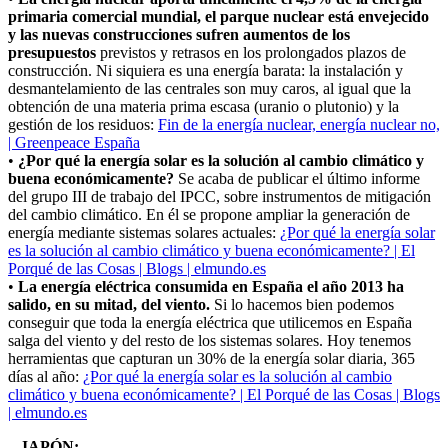
primaria comercial mundial, el parque nuclear está envejecido
y las nuevas construcciones sufren aumentos de los
presupuestos
previstos y retrasos en los prolongados plazos de
construcción. Ni siquiera es una energía barata: la instalación y
desmantelamiento de las centrales son muy caros, al igual que la
obtención de una materia prima escasa (uranio o plutonio) y la
gestión de los residuos:
Fin de la energía nuclear, energía nuclear no,
| Greenpeace España
•
¿Por qué la energía solar es la solución al cambio climático y
buena económicamente?
Se acaba de publicar el último informe
del grupo III de trabajo del IPCC, sobre instrumentos de mitigación
del cambio climático. En él se propone ampliar la generación de
energía mediante sistemas solares actuales:
¿Por qué la energía solar
es la solución al cambio climático y buena económicamente? | El
Porqué de las Cosas | Blogs | elmundo.es
•
La energía eléctrica consumida en España el año 2013 ha
salido, en su mitad, del viento.
Si lo hacemos bien podemos
conseguir que toda la energía eléctrica que utilicemos en España
salga del viento y del resto de los sistemas solares. Hoy tenemos
herramientas que capturan un 30% de la energía solar diaria, 365
días al año:
¿Por qué la energía solar es la solución al cambio
climático y buena económicamente? | El Porqué de las Cosas | Blogs
| elmundo.es
– JAPÓN: