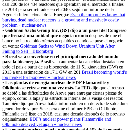
casi 200 de los 434 reactores que operaban en el mercado a finales
de 2013 para ser retirados en el 2040, según un informe de la
Agencia Internacional de la Energía:
Even the pro nukes know that
burying dead nuclear reactors is a growing and massively costly
problem « nuclear-news
•
Goldman Sachs Group Inc. (GS) dijo a un panel del Congreso
que frenará una unidad que negocia uranio
después de que el
banco no ha recibido ofertas aceptables cuando se puso el negocio
en venta:
Goldman Sachs to Wind Down Uranium Unit After
Failing to Sell – Bloomberg
•
Brasil va a convertirse en el principal mercado del mundo
para la bioenergía.
Brasil va a aumentar la capacidad instalada en
todo el país a partir de su bioenergía, de 11,51 gigavatios (GW) en
2013 a una estimación de 17,1 GW en 201
Brazil becoming world’s
top market for biopower « nuclear-news
•
Las plantas de energía nuclear de EDF Flamanville y
Olkiluoto se retrasaron una vez más.
La FED dijo que el retraso
se debió a las dificultades de Areva para entregar ciertas piezas de
equipo, como la tapa y la estructura interna de la vasija del reactor.
También dijo que Areva había informado en un defecto de soldadura
generador de vapor. Se espera que el primer EPR en Olkiluoto,
Finlandia esté listo en 2018, casi una década después de lo previsto
originalmente:
EDF’s nuclear power plants Flamanville and
Olkiluoto delayed yet again « nuclear-news
•
La energía nuclear aporta únicamente el 4,5% de la energía