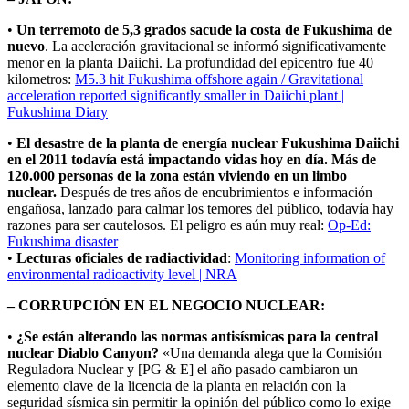
•
Un terremoto de 5,3 grados sacude la costa de Fukushima de
nuevo
. La aceleración gravitacional se informó significativamente
menor en la planta Daiichi. La profundidad del epicentro fue 40
kilometros:
M5.3 hit Fukushima offshore again / Gravitational
acceleration reported significantly smaller in Daiichi plant |
Fukushima Diary
•
El desastre de la planta de energía nuclear Fukushima Daiichi
en el 2011 todavía está impactando vidas hoy en día. Más de
120.000 personas de la zona están viviendo en un limbo
nuclear.
Después de tres años de encubrimientos e información
engañosa, lanzado para calmar los temores del público, todavía hay
razones para ser cautelosos. El peligro es aún muy real:
Op-Ed:
Fukushima disaster
•
Lecturas oficiales de radiactividad
:
Monitoring information of
environmental radioactivity level | NRA
– CORRUPCIÓN EN EL NEGOCIO NUCLEAR:
•
¿Se están alterando las normas antisísmicas para la central
nuclear Diablo Canyon?
«Una demanda alega que la Comisión
Reguladora Nuclear y [PG & E] el año pasado cambiaron un
elemento clave de la licencia de la planta en relación con la
seguridad sísmica sin permitir la opinión del público como lo exige