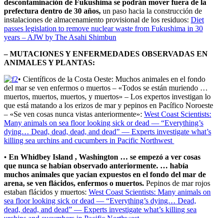
descontaminación de Fukushima se podrán mover fuera de la
prefectura dentro de 30 años,
un paso hacia la construcción de
instalaciones de almacenamiento provisional de los residuos:
Diet
passes legislation to remove nuclear waste from Fukushima in 30
years – AJW by The Asahi Shimbun
– MUTACIONES Y ENFERMEDADES OBSERVADAS EN
ANIMALES Y PLANTAS:
• Científicos de la Costa Oeste: Muchos animales en el fondo
del mar se ven enfermos o muertos – «Todos se están muriendo …
muertos, muertos, muertos, y muertos» – Los expertos investigan lo
que está matando a los erizos de mar y pepinos en Pacífico Noroeste
– «Se ven cosas nunca vistas anteriormente»:
West Coast Scientists:
Many animals on sea floor looking sick or dead — “Everything’s
dying… Dead, dead, dead, and dead” — Experts investigate what’s
killing sea urchins and cucumbers in Pacific Northwest
•
En Whidbey Island , Washington … se empezó a ver cosas
que nunca se habían observado anteriormente. … había
muchos animales que yacían expuestos en el fondo del mar de
arena, se ven flácidos, enfermos o muertos.
Pepinos de mar rojos
estaban flácidos y muertos:
West Coast Scientists: Many animals on
sea floor looking sick or dead — “Everything’s dying… Dead,
dead, dead, and dead” — Experts investigate what’s killing sea