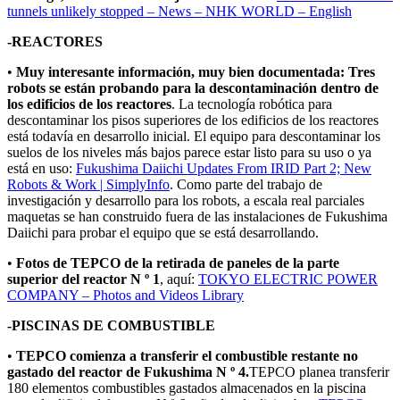
tunnels unlikely stopped – News – NHK WORLD – English
-REACTORES
•
Muy interesante información, muy bien documentada: Tres
robots se están probando para la descontaminación dentro de
los edificios de los reactores
. La tecnología robótica para
descontaminar los pisos superiores de los edificios de los reactores
está todavía en desarrollo inicial. El equipo para descontaminar los
suelos de los niveles más bajos parece estar listo para su uso o ya
está en uso:
Fukushima Daiichi Updates From IRID Part 2; New
Robots & Work | SimplyInfo
. Como parte del trabajo de
investigación y desarrollo para los robots, a escala real parciales
maquetas se han construido fuera de las instalaciones de Fukushima
Daiichi para probar el equipo que se está desarrollando.
•
Fotos de TEPCO de la retirada de paneles de la parte
superior del reactor N º 1
, aquí:
TOKYO ELECTRIC POWER
COMPANY – Photos and Videos Library
-PISCINAS DE COMBUSTIBLE
•
TEPCO comienza a transferir el combustible restante no
gastado del reactor de Fukushima N º 4.
TEPCO planea transferir
180 elementos combustibles gastados almacenados en la piscina