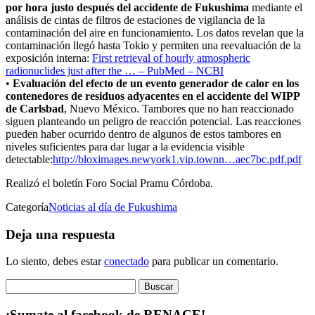
por hora justo después del accidente de Fukushima
mediante el
análisis de cintas de filtros de estaciones de vigilancia de la
contaminación del aire en funcionamiento. Los datos revelan que la
contaminación llegó hasta Tokio y permiten una reevaluación de la
exposición interna:
First retrieval of hourly atmospheric
radionuclides just after the … – PubMed – NCBI
•
Evaluación del efecto de un evento generador de calor en los
contenedores de residuos adyacentes en el accidente del WIPP
de Carlsbad
, Nuevo México. Tambores que no han reaccionado
siguen planteando un peligro de reacción potencial. Las reacciones
pueden haber ocurrido dentro de algunos de estos tambores en
niveles suficientes para dar lugar a la evidencia visible
detectable:
http://bloximages.
newyork1.vip.townn…aec7bc.
pdf.pdf
Realizó el boletín Foro Social Pramu Córdoba.
Categoría
Noticias al día de Fukushima
Deja una respuesta
Lo siento, debes estar
conectado
para publicar un comentario.
Buscar:
¡Sumate al facebook de RENACE!