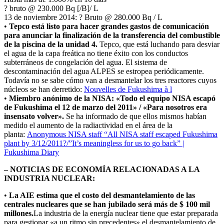
? bruto @ 230.000 Bq [/B]/ L
13 de noviembre 2014: ? Bruto @ 280.000 Bq / L
•
Tepco está listo para hacer grandes gastos de comunicación
para anunciar la finalización de la transferencia del combustible
de la piscina de la unidad 4.
Tepco, que está luchando para desviar
el agua de la capa freática no tiene éxito con los conductos
subterráneos de congelación del agua. El sistema de
descontaminación del agua ALPES se estropea periódicamente.
Todavía no se sabe cómo van a desmantelar los tres reactores cuyos
núcleos se han derretido:
Nouvelles de Fukushima à l
•
Miembro anónimo de la NISA: «Todo el equipo NISA escapó
de Fukushima el 12 de marzo del 2011» / «Para nosotros era
insensato volver».
Se ha informado de que ellos mismos habían
medido el aumento de la radiactividad en el área de la
planta:
Anonymous NISA staff “All NISA staff escaped Fukushima
plant by 3/12/2011?/”It’s meaningless for us to go back” |
Fukushima Diary
– NOTICIAS DE ECONOMÍA RELACIONADAS A LA
INDUSTRIA NUCLEAR:
•
La AIE
estima que el costo del desmantelamiento de las
centrales nucleares que se han jubilado será más de $ 100 mil
millones.
La industria de la energía nuclear tiene que estar preparada
para gestionar «a un ritmo sin precedentes» el desmantelamiento de