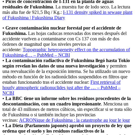
•
Picos de concentración de I-131 en la planta de aguas
residuales de Fukushima
. La muestra fue de lodo seco. La lectura
más alta fue de 921,5 Bq / Kg.:
I-131 density spiked in sewage plant
of Fukushima | Fukushima Diary
•
Grave contaminación nuclear forestal por el accidente de
Fukushima.
Las hojas caducas renovadas dos meses después del
accidente vuelven a contaminarse con Cs 137 con más de dos
órdenes de magnitud que los niveles previos al
accidente:
Topographic heterogeneity effect on the accumulation of
Fukushima-d… – PubMed – NCBI
•
La contaminación radiactiva de Fukushima llegó hasta Tokio
según revelan los datos de una nueva investigación
y permiten
una reevaluación de la exposición interna. Se ha utilizado un nuevo
método en función de los radionúclidos suspendidos en filtros que
estaban funcionando tras el accidente nuclear:
First retrieval of
hourly atmospheric radionuclides just after the … – PubMed –
NCBI
•
La BBC
tiene un informe sobre los residuos procedentes de la
descontaminación, con un cuadro impresionante
. Menciona un
total de 43 millones de metros cúbicos, sin especificar si se trata sólo
de Fukushima o si también incluye las provincias
vecinas:
ACRONique de Fukushima : la catastrophe au jour le jour
•
La Dieta
(Parlamento japonés) aprobó un proyecto de ley que
ordena que el suelo y los residuos radiactivos de la