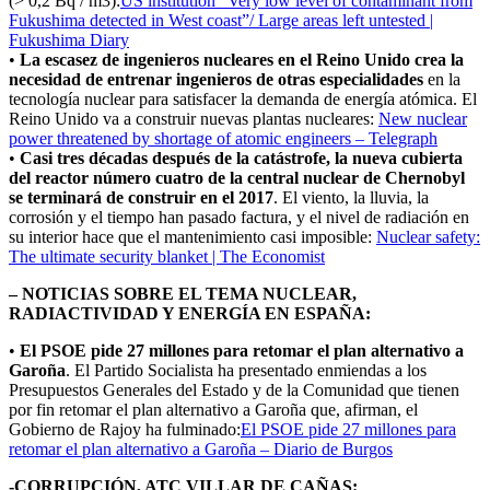
(> 0,2 Bq / m3):
US institution “Very low level of contaminant from
Fukushima detected in West coast”/ Large areas left untested |
Fukushima Diary
•
La escasez de ingenieros nucleares en el Reino Unido crea la
necesidad de entrenar ingenieros de otras especialidades
en la
tecnología nuclear para satisfacer la demanda de energía atómica. El
Reino Unido va a construir nuevas plantas nucleares:
New nuclear
power threatened by shortage of atomic engineers – Telegraph
•
Casi tres décadas después de la catástrofe, la nueva cubierta
del reactor número cuatro de la central nuclear de Chernobyl
se terminará de construir en el 2017
. El viento, la lluvia, la
corrosión y el tiempo han pasado factura, y el nivel de radiación en
su interior hace que el mantenimiento casi imposible:
Nuclear safety:
The ultimate security blanket | The Economist
– NOTICIAS SOBRE EL TEMA NUCLEAR,
RADIACTIVIDAD Y ENERGÍA EN ESPAÑA:
•
El PSOE pide 27 millones para retomar el plan alternativo a
Garoña
. El Partido Socialista ha presentado enmiendas a los
Presupuestos Generales del Estado y de la Comunidad que tienen
por fin retomar el plan alternativo a Garoña que, afirman, el
Gobierno de Rajoy ha fulminado:
El PSOE pide 27 millones para
retomar el plan alternativo a Garoña – Diario de Burgos
-CORRUPCIÓN, ATC VILLAR DE CAÑAS: