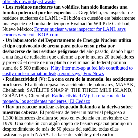
officials downplayed waste
•
Los residuos nucleares tan volátiles, han sido llamados una
bomba potencial por los expertos
… Greg Mello, ex inspector de
residuos nucleares de LANL: «El bidón en cuestión era básicamente
una especie de bomba de tiempo.» Evaluación WIPP de Carlsbad,
Nuevo México:
Former nuclear waste inspector for LANL says
corners were cut | KOB.com
•
Un laboratorio del Departamento de Energía Nuclear utiliza
el tipo equivocado de arena para gatos en su prisa por
deshacerse de los residuos peligrosos
del año pasado, dando lugar
a una fuga de radiación que enfermó a por lo menos 20 trabajadores
y provocó el cierre de una planta de eliminación federal por una
suma de $ 500 millones:
Kitty litter mix-up at fed lab contributed to
costly nuclear radiation leak, report says | Fox News
•
Radioactividad (V): La otra cara de la moneda, los accidentes
nucleares
. El artículo repasa los accidentes de palomares, MAYAK,
Chelabinsk, SATÉLITE SNAP 9ª, THE THREE MILE ISLAND,
GOIÂNIA y Chernobyl:
Radioactividad (V): La otra cara de la
moneda, los accidentes nucleares | El Cedazo
•
Hay un reactor nuclear estropeado flotando a la deriva sobre
nuestras cabezas
. El problema de tener un material peligroso a
1.300 kilómetros de altura se puso en evidencia en noviembre de
1979. Una colisión con algún objeto de basura espacial produjo un
desprendimiento de más de 50 piezas del satélite, todas ellas
rastreadas por la NASA. La base del satélite y del reactor