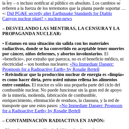
la ley – o incluso notificar al público en absoluto. Los cambios se
refieren a la fuerza de los terremotos que la planta puede soportar …
«:
Did PG&E secretly alter Earthquake Standards for Diablo
Canyon nuclear plant? « nuclear-news
– DESVELANDO LAS MENTIRAS, LA CENSURA Y LA
PROPAGANDA NUCLEAR:
•
Estamos en una situación sin salida con los materiales
radiactivos, donde se ha convertido en aceptable tener muertes
por cáncer, niños deformes, y abortos involuntarios
. El
«beneficio», por extraño que parezca, no es el beneficio médico, ni
electricidad – son bombas nucleares:
«No Immediate Danger:
Prognosis for a Radioactive Earth» by Rosalie Bertell
•
Reivindicar que la producción nuclear de energía es «limpia»
es como hacer dieta, pero usted mismo rellena los alimentos
entre comidas.
El reactor es sólo una pequeña parte del ciclo del
combustible nuclear. No puede funcionar sin la gran red de apoyo
de la minería, molienda, fabricación de combustible,
enriquecimiento, eliminación de residuos, la clausura, y la red de
transporte que une estos pasos:
«No Immediate Danger: Prognosis
for a Radioactive Earth» by Rosalie Bertell
– CONTAMINACIÓN RADIACTIVA EN JAPÓN: