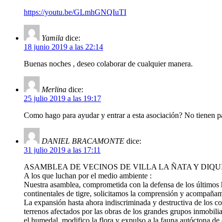
https://youtu.be/GLmhGNQIuTI
Yamila
dice:
18 junio 2019 a las 22:14
Buenas noches , deseo colaborar de cualquier manera.
Merlina
dice:
25 julio 2019 a las 19:17
Como hago para ayudar y entrar a esta asociación? No tienen pá
DANIEL BRACAMONTE
dice:
31 julio 2019 a las 17:11
ASAMBLEA DE VECINOS DE VILLA LA ÑATA Y DIQU
A los que luchan por el medio ambiente :
Nuestra asamblea, comprometida con la defensa de los últimos
continentales de tigre, solicitamos la comprensión y acompañami
La expansión hasta ahora indiscriminada y destructiva de los co
terrenos afectados por las obras de los grandes grupos inmobili
el humedal, modifico la flora y expulso a la fauna autóctona de e