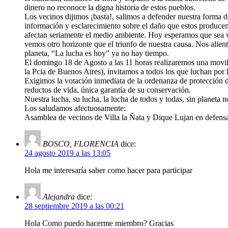
dinero no reconoce la digna historia de estos pueblos.
Los vecinos dijimos ¡basta!, salimos a defender nuestra forma d
información y esclarecimiento sobre el daño que estos producen
afectan seriamente el medio ambiente. Hoy esperamos que sea vo
vemos otro horizonte que el triunfo de nuestra causa. Nos alien
planeta, “La lucha es hoy” ya no hay tiempo.
El domingo 18 de Agosto a las 11 horas realizaremos una movili
la Pcia de Buenos Aires), invitamos a todos los que luchan por
Exigimos la votación inmediata de la ordenanza de protección d
reductos de vida, única garantía de su conservación.
Nuestra lucha, su lucha, la lucha de todos y todas, sin planeta n
Los saludamos afectuosamente:
Asamblea de vecinos de Villa la Ñata y Dique Lujan en defens
BOSCO, FLORENCIA
dice:
24 agosto 2019 a las 13:05
Hola me interesaría saber como hacer para participar
Alejandra
dice:
28 septiembre 2019 a las 00:21
Hola Como puedo hacerme miembro? Gracias