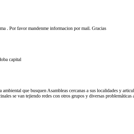
 tema . Por favor mandenme informacion por mail. Gracias
doba capital
ambiental que busquen Asambleas cercanas a sus localidades y articulen 
inales se van tejiendo redes con otros grupos y diversas problemáticas 