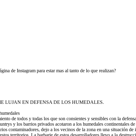
gina de Instagram para estar mas al tanto de lo que realizan?
IE LUJAN EN DEFENSA DE LOS HUMEDALES.
 humedales
ento de todos y todas los que son consientes y sensibles con la defensa
untrys y los barrios privados acotaron a los humedales continentales de 
arios contaminadores, dejo a los vecinos de la zona en una situación de 
stos territorios. La barbarie de estos desarrolladores llevo a la destruc