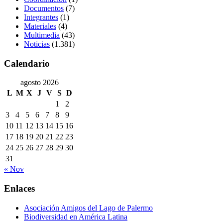
Documentos
(7)
Integrantes
(1)
Materiales
(4)
Multimedia
(43)
Noticias
(1.381)
Calendario
agosto 2026
L
M
X
J
V
S
D
1
2
3
4
5
6
7
8
9
10
11
12
13
14
15
16
17
18
19
20
21
22
23
24
25
26
27
28
29
30
31
« Nov
Enlaces
Asociación Amigos del Lago de Palermo
Biodiversidad en América Latina