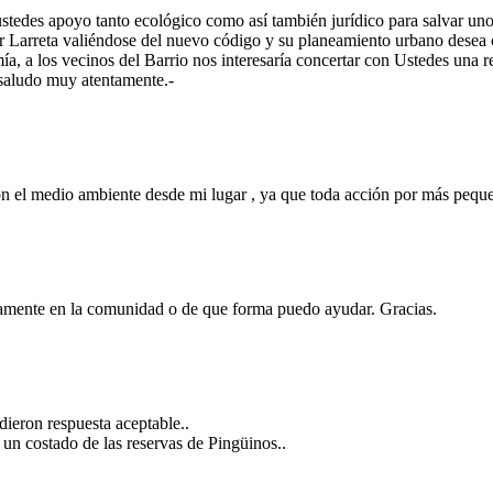
 ustedes apoyo tanto ecológico como así también jurídico para salvar 
r Larreta valiéndose del nuevo código y su planeamiento urbano desea c
ía, a los vecinos del Barrio nos interesaría concertar con Ustedes una r
 saludo muy atentamente.-
on el medio ambiente desde mi lugar , ya que toda acción por más pequ
vamente en la comunidad o de que forma puedo ayudar. Gracias.
dieron respuesta aceptable..
 un costado de las reservas de Pingüinos..