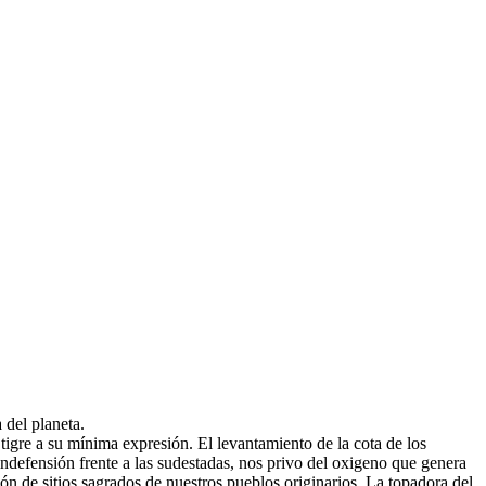
 del planeta.
tigre a su mínima expresión. El levantamiento de la cota de los
indefensión frente a las sudestadas, nos privo del oxigeno que genera
ción de sitios sagrados de nuestros pueblos originarios. La topadora del