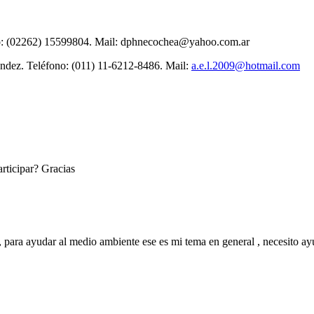
o: (02262) 15599804. Mail:
dphnecochea@yahoo.com.ar
ndez. Teléfono: (011) 11-6212-8486. Mail:
a.e.l.2009@hotmail.com
rticipar? Gracias
, para ayudar al medio ambiente ese es mi tema en general , necesito a