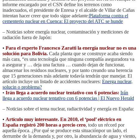
informe encargado por el CSN define los terrenos como
inadecuados, el presidente de Enresa y el alcalde de Villar de Cañas
intentan hacer creer que todo sigue adelante:
Plataforma contra el
cementerio nuclear en Cuenca: El proyecto del ATC se hunde
– Noticias sobre energía nuclear, contaminación y mediciones de
radiación fuera de Japón:
•
Para el experto Francesco Zaratti la energía nuclear no es una
solución para Bolivia.
Cada planta que se construye acaba siendo
más cara, “es una tecnología que ninguna compañía aseguradora va
a asegurar y … deja una factura … cuando dejan de funcionar,
almacenar los residuos nucleares, y por tanto creando una herencia
que 15 generaciones más adelante todavía tendrán que manejar. El
artículo incluye un listado de accidentes nucleares:
Energa nuclear,
solucin o problema?
•
Irán llega a acuerdo nuclear tentativo con 6 potencias:
Irán
llega a acuerdo nuclear tentativo con 6 potencias | El Nuevo Herald
– Noticias sobre el tema nuclear, radiactividad y energía en España:
•
Artículo muy interesante. En 2010, el ‘pool’ eléctrico en
España registró 200 horas a precio cero
, todo un récord por
aquella época. ¿Por qué se produce esta situaciónpor un lado, el
derrumbe de la demanda y, por otro, la abundancia de agua y viento,