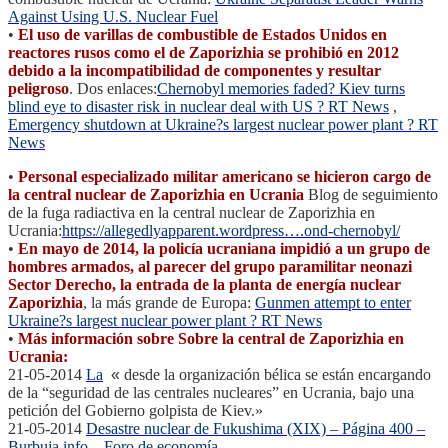
Against Using U.S. Nuclear Fuel
•
El uso de varillas de combustible de Estados Unidos en
reactores rusos como el de Zaporizhia se prohibió en 2012
debido a la incompatibilidad de componentes y resultar
peligroso
. Dos enlaces:
Chernobyl memories faded? Kiev turns
blind eye to disaster risk in nuclear deal with US ? RT News
,
Emergency shutdown at Ukraine?s largest nuclear power plant ? RT
News
•
Personal especializado militar americano se hicieron cargo de
la central nuclear de Zaporizhia en Ucrania
Blog de seguimiento
de la fuga radiactiva en la central nuclear de Zaporizhia en
Ucrania:
https://allegedlyapparent.
wordpress….ond-chernobyl/
•
En mayo de 2014, la policía ucraniana impidió a un grupo de
hombres armados, al parecer del grupo paramilitar neonazi
Sector Derecho, la entrada de la planta de energía nuclear
Zaporizhia
, la más grande de Europa:
Gunmen attempt to enter
Ukraine?s largest nuclear power plant ? RT News
•
Más información sobre Sobre la central de Zaporizhia en
Ucrania:
21-05-2014
La
«
desde la organización bélica se están encargando
de la “seguridad de las centrales nucleares” en Ucrania, bajo una
petición del Gobierno golpista de Kiev.»
21-05-2014
Desastre nuclear de Fukushima (XIX) – Página 400 –
Burbuja.info – Foro de economía