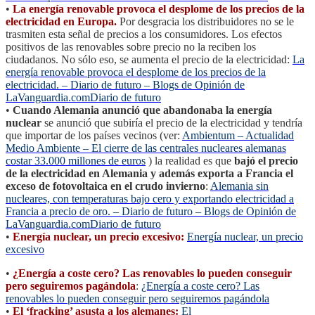
•
La energía renovable provoca el desplome de los precios de la
electricidad en Europa.
Por desgracia los distribuidores no se le
trasmiten esta señal de precios a los consumidores. Los efectos
positivos de las renovables sobre precio no la reciben los
ciudadanos. No sólo eso, se aumenta el precio de la electricidad:
La
energía renovable provoca el desplome de los precios de la
electricidad. – Diario de futuro – Blogs de Opinión de
LaVanguardia.comDiario de futuro
•
Cuando Alemania anunció que abandonaba la energía
nuclear
se anunció que subiría el precio de la electricidad y tendría
que importar de los países vecinos (ver:
Ambientum – Actualidad
Medio Ambiente – El cierre de las centrales nucleares alemanas
costar 33.000 millones de euros
) la realidad es que
bajó el precio
de la electricidad en Alemania y además exporta a Francia el
exceso de fotovoltaica en el crudo invierno
:
Alemania sin
nucleares, con temperaturas bajo cero y exportando electricidad a
Francia a precio de oro. – Diario de futuro – Blogs de Opinión de
LaVanguardia.comDiario de futuro
•
Energía nuclear, un precio excesivo:
Energía nuclear, un precio
excesivo
•
¿Energía a coste cero? Las renovables lo pueden conseguir
pero seguiremos pagándola
:
¿Energía a coste cero? Las
renovables lo pueden conseguir pero seguiremos pagándola
•
El ‘fracking’ asusta a los alemanes:
El