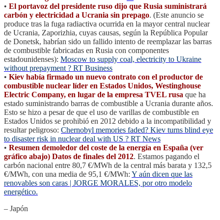
•
El portavoz del presidente ruso dijo que Rusia suministrará
carbón y electricidad a Ucrania sin prepago
. (Este anuncio se
produce tras la fuga radiactiva ocurrida en la mayor central nuclear
de Ucrania, Zaporizhia, cuyas causas, según la República Popular
de Donetsk, habrían sido un fallido intento de reemplazar las barras
de combustible fabricadas en Rusia con componentes
estadounidenses):
Moscow to supply coal, electricity to Ukraine
without prepayment ? RT Business
•
Kiev había firmado un nuevo contrato con el productor de
combustible nuclear líder en Estados Unidos, Westinghouse
Electric Company, en lugar de la empresa TVEL rusa
que ha
estado suministrando barras de combustible a Ucrania durante años.
Esto se hizo a pesar de que el uso de varillas de combustible en
Estados Unidos se prohibió en 2012 debido a la incompatibilidad y
resultar peligroso:
Chernobyl memories faded? Kiev turns blind eye
to disaster risk in nuclear deal with US ? RT News
•
Resumen demoledor del coste de la energía en España (ver
gráfico abajo) Datos de finales del 2012
. Estamos pagando el
carbón nacional entre 80,7 €/MWh de la central más barata y 132,5
€/MWh, con una media de 95,1 €/MWh:
Y aún dicen que las
renovables son caras | JORGE MORALES, por otro modelo
energético.
– Japón