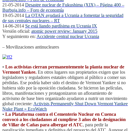
21-05-2014
Desastre nuclear de Fukushima (XIX) – Página 400 –
Burbuja.info – Foro de economía
19-05-2014
La OTAN ayudará a Ucrania a fomentar la seguridad
de sus centrales nucleares – RT
14-06-2014
Se está liando pardísima en Ucrania IX
Versión oficial:
atomic power review: January 2015
Y seguimiento en:
Accidente central nuclear Ucrania
– Movilizaciones antinucleares
•
Los activistas cierran permanentemente la planta nuclear de
Vermont Yankee.
En otros lugares sus propietarios exigen que los
legisladores y reguladores estatales obliguen al público a comer sus
pérdidas. Ese podría haber sido el destino de Vermont Yankee si no
hubiera sido por la oposición ciudadana. Se hicieron las películas,
libros, manifestaciones y protagonizaron un afloramiento de
activismo de base bien organizado ayudaron a nutrir un movimiento
global creciente:
Activists Permanently Shut Down Vermont Yankee
Nuke Plant » EcoWatch
•
La Plataforma contra el Cementerio Nuclear en Cuenca
convocó a los ciudadanos al cumplirse 3 años de la designación
de Villar de Cañas para albergar el ATC
, para pedir la
paralización inmediata y definitiva del proyecto del ATC. Aunque el