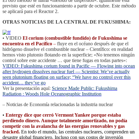
El otro método se llama «método de dispersión». Igualmente está
previsto que esté en funcionamiento a partir de octubre. Este método
se aplicará para el Reactor 2.
OTRAS NOTICIAS DE LA CENTRAL DE FUKUSHIMA:
• VIDEO
El corium (combustible fundido) de Fukushima se
encuentra en el Pacífico
–
fluye en el océano después de que el
hidrógeno disuelve el combustible nuclear – Científico: en realidad
hemos visto plutonio flotando en la superficie; «No tenemos ningún
control sobre este accidente … que tiene fugas en todas partes»:
VIDEO: Fukushima corium found in Pacific — Flowing into ocean
after hydrogen dissolves nuclear fuel — Scientist: We’ve actually
seen plutonium floating on surface; “We have no control over this
accident… they’ve go
Ver la presentación aquí:
Science Made Public: Fukushima
Radiation : Woods Hole Oceanographic Institution
– Noticias de Economía relacionadas la industria nuclear
•
Entergy dice que cerró Vermont Yankee porque estaba
perdiendo dinero. Aunque totalmente amortizado, no podía
competir con la avalancha de las energías renovables y gas
fracked.
En todo el mundo, las centrales nucleares, comprenden un
desastre global financiero. Incluso con sus costos de inversión