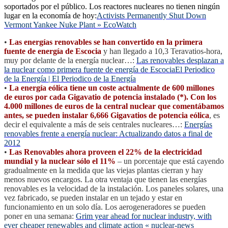
soportados por el público. Los reactores nucleares no tienen ningún
lugar en la economía de hoy:
Activists Permanently Shut Down
Vermont Yankee Nuke Plant » EcoWatch
•
Las energías renovables se han convertido en la primera
fuente de energía de Escocia
y han llegado a 10,3 Teravatios-hora,
muy por delante de la energía nuclear…:
Las renovables desplazan a
la nuclear como primera fuente de energía de EscociaEl Periodico
de la Energía | El Periodico de la Energía
•
La energía eólica tiene un coste actualmente de 600 millones
de euros por cada Gigavatio de potencia instalado (*). Con los
4.000 millones de euros de la central nuclear que comentábamos
antes, se pueden instalar 6,666 Gigavatios de potencia eólica
, es
decir el equivalente a más de seis centrales nucleares…:
Energías
renovables frente a energía nuclear: Actualizando datos a final de
2012
•
Las Renovables ahora proveen el 22% de la electricidad
mundial y la nuclear sólo el 11%
– un porcentaje que está cayendo
gradualmente en la medida que las viejas plantas cierran y hay
menos nuevos encargos. La otra ventaja que tienen las energías
renovables es la velocidad de la instalación. Los paneles solares, una
vez fabricado, se pueden instalar en un tejado y estar en
funcionamiento en un solo día. Los aerogeneradores se pueden
poner en una semana:
Grim year ahead for nuclear industry, with
ever cheaper renewables and climate action « nuclear-news