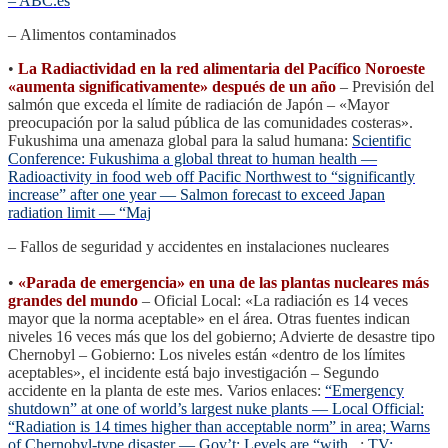
– ABC.es
– Alimentos contaminados
•
La Radiactividad en la red alimentaria del Pacífico Noroeste
«aumenta significativamente» después de un año
– Previsión del
salmón que exceda el límite de radiación de Japón – «Mayor
preocupación por la salud pública de las comunidades costeras».
Fukushima una amenaza global para la salud humana:
Scientific
Conference: Fukushima a global threat to human health —
Radioactivity in food web off Pacific Northwest to “significantly
increase” after one year — Salmon forecast to exceed Japan
radiation limit — “Maj
– Fallos de seguridad y accidentes en instalaciones nucleares
•
«Parada de emergencia» en una de las plantas nucleares más
grandes del mundo
– Oficial Local: «La radiación es 14 veces
mayor que la norma aceptable» en el área. Otras fuentes indican
niveles 16 veces más que los del gobierno; Advierte de desastre tipo
Chernobyl – Gobierno: Los niveles están «dentro de los límites
aceptables», el incidente está bajo investigación – Segundo
accidente en la planta de este mes. Varios enlaces:
“Emergency
shutdown” at one of world’s largest nuke plants — Local Official:
“Radiation is 14 times higher than acceptable norm” in area; Warns
of Chernobyl-type disaster — Gov’t: Levels are “with
, :
TV: