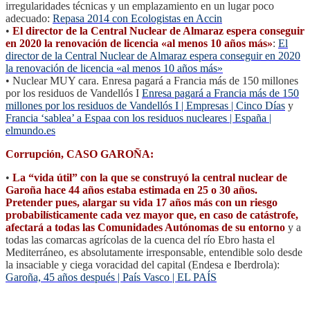
irregularidades técnicas y un emplazamiento en un lugar poco
adecuado:
Repasa 2014 con Ecologistas en Accin
•
El director de la Central Nuclear de Almaraz espera conseguir
en 2020 la renovación de licencia «al menos 10 años más»
:
El
director de la Central Nuclear de Almaraz espera conseguir en 2020
la renovación de licencia «al menos 10 años más»
• Nuclear MUY cara. Enresa pagará a Francia más de 150 millones
por los residuos de Vandellós I
Enresa pagará a Francia más de 150
millones por los residuos de Vandellós I | Empresas | Cinco Días
y
Francia ‘sablea’ a Espaa con los residuos nucleares | España |
elmundo.es
Corrupción, CASO GAROÑA:
•
La “vida útil” con la que se construyó la central nuclear de
Garoña hace 44 años estaba estimada en 25 o 30 años.
Pretender pues, alargar su vida 17 años más con un riesgo
probabilísticamente cada vez mayor que, en caso de catástrofe,
afectará a todas las Comunidades Autónomas de su entorno
y a
todas las comarcas agrícolas de la cuenca del río Ebro hasta el
Mediterráneo, es absolutamente irresponsable, entendible solo desde
la insaciable y ciega voracidad del capital (Endesa e Iberdrola):
Garoña, 45 años después | País Vasco | EL PAÍS