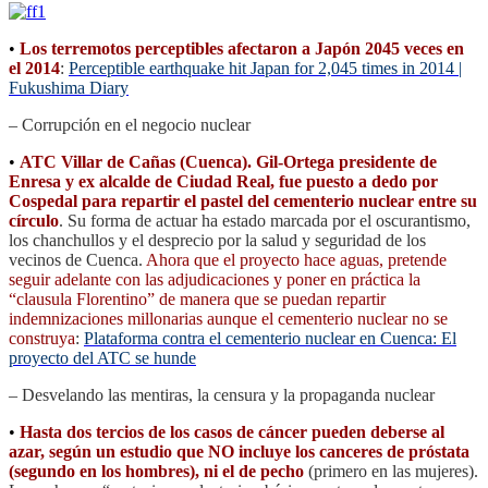
•
Los terremotos perceptibles afectaron a Japón 2045 veces en
el 2014
:
Perceptible earthquake hit Japan for 2,045 times in 2014 |
Fukushima Diary
– Corrupción en el negocio nuclear
•
ATC Villar de Cañas (Cuenca). Gil-Ortega presidente de
Enresa y ex alcalde de Ciudad Real, fue puesto a dedo por
Cospedal para repartir el pastel del cementerio nuclear entre su
círculo
. Su forma de actuar ha estado marcada por el oscurantismo,
los chanchullos y el desprecio por la salud y seguridad de los
vecinos de Cuenca.
Ahora que el proyecto hace aguas, pretende
seguir adelante con las adjudicaciones y poner en práctica la
“clausula Florentino” de manera que se puedan repartir
indemnizaciones millonarias aunque el cementerio nuclear no se
construya
:
Plataforma contra el cementerio nuclear en Cuenca: El
proyecto del ATC se hunde
– Desvelando las mentiras, la censura y la propaganda nuclear
•
Hasta dos tercios de los casos de cáncer pueden deberse al
azar, según un estudio que NO incluye los canceres de próstata
(segundo en los hombres), ni el de pecho
(primero en las mujeres).