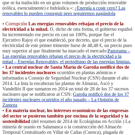
que se ha traducido en un gran volumen de producción renovable
(eólica, esencialmente) e hidráulica.»:
¿Energía a coste cero? Las
renovables lo pueden conseguir pero seguiremos pagándola
•
Corrupción
Las energías renovables rebajan el precio de la
electricidad a la mitad.
O, dicho de otra forma, el gobierno español
ha incrementado ese precio en casi un 100%, porque fue el
Ejecutivo Rajoy el que estableció, por decreto, que el precio de la
electricidad de este primer trimestre fuese de 48,48 €, un precio pues
muy superior al que finalmente ha marcado el mercado:
Panorama –
Las energías renovables rebajan el precio de la electricidad a la
mitad – Energías Renovables, el periodismo de las energías limpias.
•
La central nuclear de Santa María de Garoña notificó dos de
los 37 incidentes nucleares
ocurridos en plantas atómicas e
informados a Consejo de Seguridad Nuclear (CSN) durante el año
2014. La lista la encabezan las plantas de Almaraz, Ascó y
Vandellós II que sumaron en 2014 un total de 28 de los 37 sucesos
nucleares que se notificaron al CSN:
Garoña notificó dos de los 37
incidentes nucleares ocurridos el año pasado – La Opinión de
Zamora
•
En materia nuclear, los intereses económicos de las empresas
del sector se pusieron también por encima de la seguridad y la
sostenibilidad
(del resumen de 2014 de Ecologistas en Acción ) La
minería de uranio en Salamanca o la construcción del Almacén
Temporal Centralizado en Villar de Cañas (Cuenca), plagada de