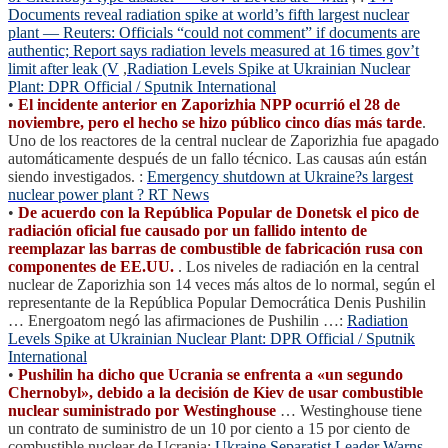
Documents reveal radiation spike at world’s fifth largest nuclear
plant — Reuters: Officials “could not comment” if documents are
authentic; Report says radiation levels measured at 16 times gov’t
limit after leak (V
,
Radiation Levels Spike at Ukrainian Nuclear
Plant: DPR Official / Sputnik International
•
El incidente anterior en Zaporizhia NPP ocurrió el 28 de
noviembre, pero el hecho se hizo público cinco días más tarde
.
Uno de los reactores de la central nuclear de Zaporizhia fue apagado
automáticamente después de un fallo técnico. Las causas aún están
siendo investigados. :
Emergency shutdown at Ukraine?s largest
nuclear power plant ? RT News
•
De acuerdo con la República Popular de Donetsk el pico de
radiación oficial fue causado por un fallido intento de
reemplazar las barras de combustible de fabricación rusa con
componentes de EE.UU.
. Los niveles de radiación en la central
nuclear de Zaporizhia son 14 veces más altos de lo normal, según el
representante de la República Popular Democrática Denis Pushilin
… Energoatom negó las afirmaciones de Pushilin …:
Radiation
Levels Spike at Ukrainian Nuclear Plant: DPR Official / Sputnik
International
•
Pushilin ha dicho que Ucrania se enfrenta a «un segundo
Chernobyl», debido a la decisión de Kiev de usar combustible
nuclear suministrado por Westinghouse
… Westinghouse tiene
un contrato de suministro de un 10 por ciento a 15 por ciento de
combustible nuclear de Ucrania:
Ukraine Separatist Leader Warns