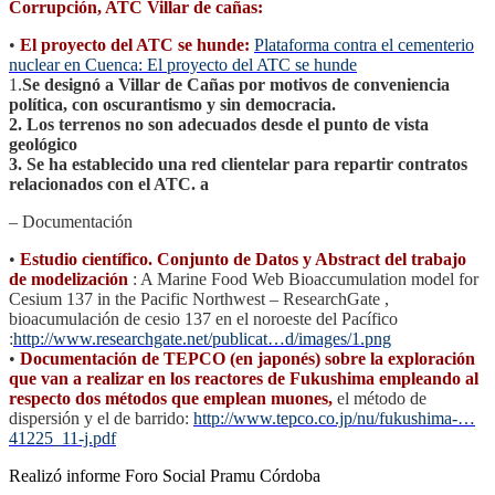
Corrupción, ATC Villar de cañas:
•
El proyecto del ATC se hunde:
Plataforma contra el cementerio
nuclear en Cuenca: El proyecto del ATC se hunde
1.
Se designó a Villar de Cañas por motivos de conveniencia
política, con oscurantismo y sin democracia.
2. Los terrenos no son adecuados desde el punto de vista
geológico
3. Se ha establecido una red clientelar para repartir contratos
relacionados con el ATC. a
– Documentación
•
Estudio científico. Conjunto de Datos y Abstract del trabajo
de modelización
: A Marine Food Web Bioaccumulation model for
Cesium 137 in the Pacific Northwest – ResearchGate ,
bioacumulación de cesio 137 en el noroeste del Pacífico
:
http://www.researchgate.net/
publicat…d/images/1.png
•
Documentación de TEPCO (en japonés) sobre la exploración
que van a realizar en los reactores de Fukushima empleando al
respecto dos métodos que emplean muones,
el método de
dispersión y el de barrido:
http://www.tepco.co.jp/nu/
fukushima-…
41225_11-j.pdf
Realizó informe Foro Social Pramu Córdoba