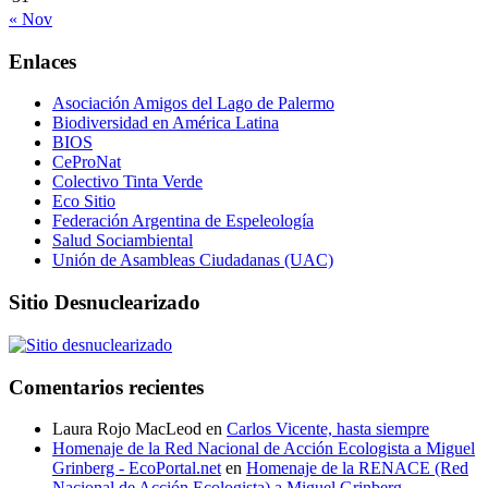
« Nov
Enlaces
Asociación Amigos del Lago de Palermo
Biodiversidad en América Latina
BIOS
CeProNat
Colectivo Tinta Verde
Eco Sitio
Federación Argentina de Espeleología
Salud Sociambiental
Unión de Asambleas Ciudadanas (UAC)
Sitio Desnuclearizado
Comentarios recientes
Laura Rojo MacLeod
en
Carlos Vicente, hasta siempre
Homenaje de la Red Nacional de Acción Ecologista a Miguel
Grinberg - EcoPortal.net
en
Homenaje de la RENACE (Red
Nacional de Acción Ecologista) a Miguel Grinberg