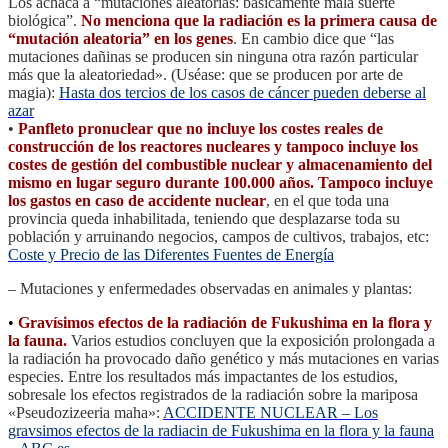
Los achaca a “mutaciones aleatorias: básicamente mala suerte
biológica”.
No menciona que la radiación es la primera causa de
“mutación aleatoria” en los genes
. En cambio dice que “las
mutaciones dañinas se producen sin ninguna otra razón particular
más que la aleatoriedad». (Uséase: que se producen por arte de
magia):
Hasta dos tercios de los casos de cáncer pueden deberse al
azar
•
Panfleto pronuclear que no incluye los costes reales de
construcción de los reactores nucleares y tampoco incluye los
costes de gestión del combustible nuclear y almacenamiento del
mismo en lugar seguro durante 100.000 años. Tampoco incluye
los gastos en caso de accidente nuclear
, en el que toda una
provincia queda inhabilitada, teniendo que desplazarse toda su
población y arruinando negocios, campos de cultivos, trabajos, etc:
Coste y Precio de las Diferentes Fuentes de Energía
– Mutaciones y enfermedades observadas en animales y plantas:
•
Gravísimos efectos de la radiación de Fukushima en la flora y
la fauna.
Varios estudios concluyen que la exposición prolongada a
la radiación ha provocado daño genético y más mutaciones en varias
especies. Entre los resultados más impactantes de los estudios,
sobresale los efectos registrados de la radiación sobre la mariposa
«Pseudozizeeria maha»:
ACCIDENTE NUCLEAR – Los
gravsimos efectos de la radiacin de Fukushima en la flora y la fauna